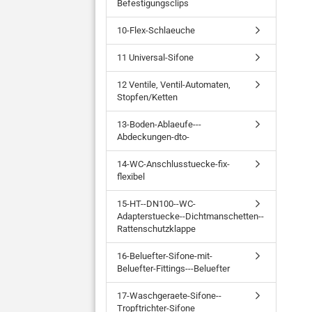
Befestigungsclips
10-Flex-Schlaeuche
11 Universal-Sifone
12 Ventile, Ventil-Automaten,
Stopfen/Ketten
13-Boden-Ablaeufe---
Abdeckungen-dto-
14-WC-Anschlusstuecke-fix-
flexibel
15-HT--DN100--WC-
Adapterstuecke--Dichtmanschetten--
Rattenschutzklappe
16-Beluefter-Sifone-mit-
Beluefter-Fittings---Beluefter
17-Waschgeraete-Sifone--
Tropftrichter-Sifone