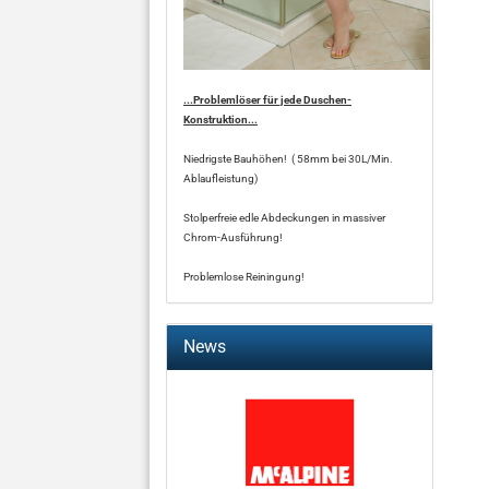
...Problemlöser für jede Duschen-
Konstruktion...
Niedrigste Bauhöhen! ( 58mm bei 30L/Min.
Ablaufleistung)
Stolperfreie edle Abdeckungen in massiver
Chrom-Ausführung!
Problemlose Reiningung!
News