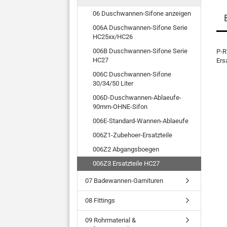
06 Duschwannen-Sifone anzeigen
006A Duschwannen-Sifone Serie
HC25xx/HC26
006B Duschwannen-Sifone Serie
P-
HC27
Ers
006C Duschwannen-Sifone
30/34/50 Liter
006D-Duschwannen-Ablaeufe-
90mm-OHNE-Sifon
006E-Standard-Wannen-Ablaeufe
006Z1-Zubehoer-Ersatzteile
006Z2 Abgangsboegen
006Z3 Ersatzteile HC27
07 Badewannen-Garnituren
08 Fittings
09 Rohrmaterial &