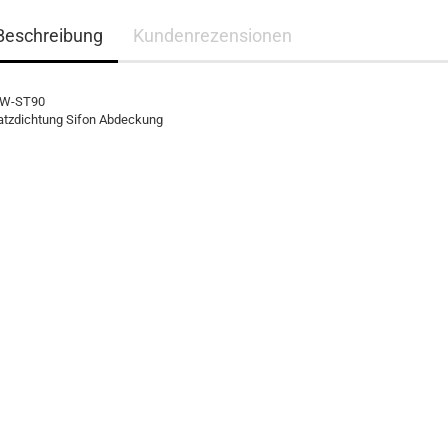
Beschreibung
Kundenrezensionen
RW-ST90
atzdichtung Sifon Abdeckung