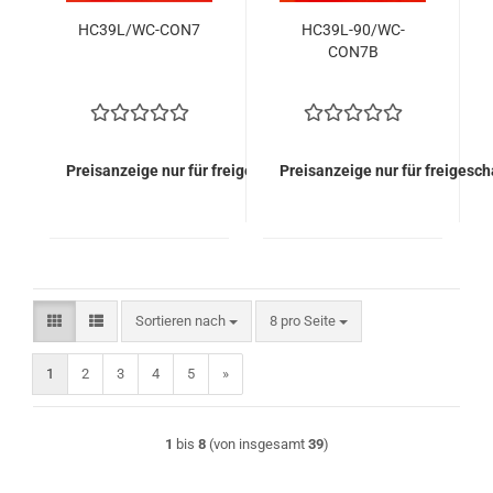
HC39L/WC-CON7
HC39L-90/WC-
CON7B
Preisanzeige nur für freigeschaltete Kunden
Preisanzeige nur für freigesc
Sortieren nach
pro Seite
Sortieren nach
8 pro Seite
1
2
3
4
5
»
1
bis
8
(von insgesamt
39
)