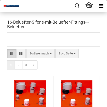
16-Beluefter-Sifone-mit-Beluefter-Fittings---
Beluefter
Sortieren nach
pro Seite
Sortieren nach
8 pro Seite
1
2
3
»