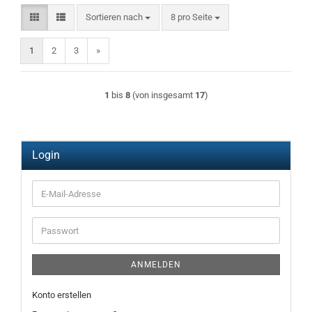
Sortieren nach
pro Seite
Sortieren nach
8 pro Seite
1
2
3
»
1
bis
8
(von insgesamt
17
)
Login
E-
Mail-
Adresse
Passwort
ANMELDEN
Konto erstellen