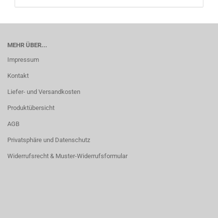
MEHR ÜBER...
Impressum
Kontakt
Liefer- und Versandkosten
Produktübersicht
AGB
Privatsphäre und Datenschutz
Widerrufsrecht & Muster-Widerrufsformular