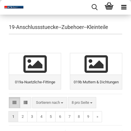
19-Anschlussstuecke--Zubehoer--Kleinteile
019a-Nuetzliche-Fittinge
019b Muttern & Dichtungen
Sortieren nach
pro Seite
Sortieren nach
8 pro Seite
1
2
3
4
5
6
7
8
9
»