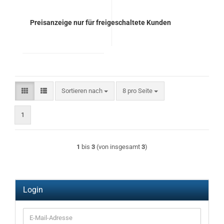
Preisanzeige nur für freigeschaltete Kunden
Sortieren nach
pro Seite
Sortieren nach
8 pro Seite
1
1
bis
3
(von insgesamt
3
)
Login
E-