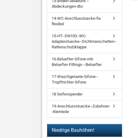
13-Boden-Ablaeufe---
Abdeckungen-dto-
14-WC-Anschlusstuecke-fix-
flexibel
15-HT--DN100--WC-
Adapterstuecke--Dichtmanschetten--
Rattenschutzklappe
16-Beluefter-Sifone-mit-
Beluefter-Fittings---Beluefter
17-Waschgeraete-Sifone--
Tropftrichter-Sifone
18 Seifenspender
19-Anschlussstuecke--Zubehoer-
-Kleinteile
Niedrige Bauhöhen!