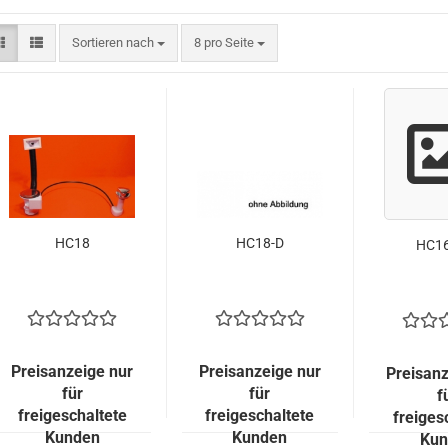
Sortieren nach
pro Seite
Sortieren nach
8 pro Seite
HC18
HC18-D
HC16
Preisanzeige nur
Preisanzeige nur
Preisanz
für
für
f
freigeschaltete
freigeschaltete
freiges
Kunden
Kunden
Kun