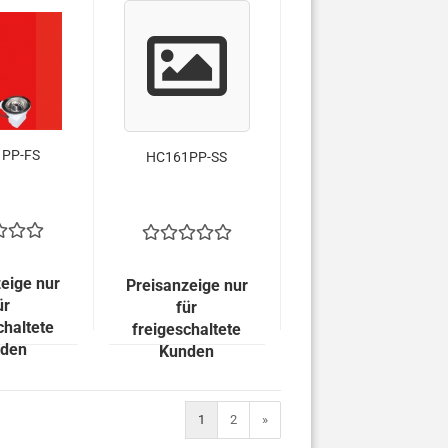
PP-FS
HC161PP-SS
eige nur
Preisanzeige nur
ür
für
chaltete
freigeschaltete
den
Kunden
1
2
»