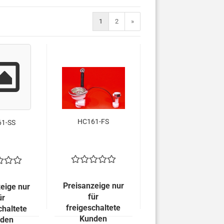
1
2
»
HC161-FS
1-SS
Preisanzeige nur
eige nur
für
ür
freigeschaltete
chaltete
Kunden
den