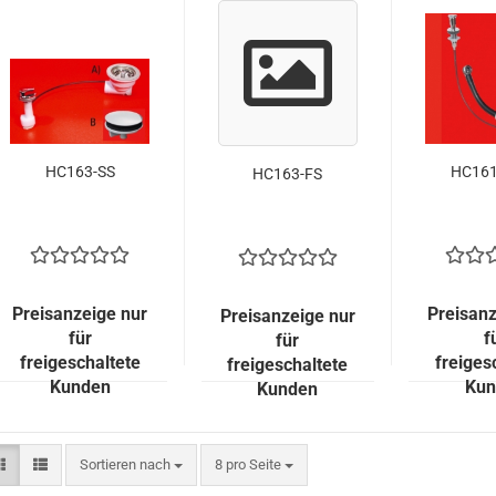
HC163-SS
HC161
HC163-FS
Preisanzeige nur
Preisanz
Preisanzeige nur
für
f
für
freigeschaltete
freiges
freigeschaltete
Kunden
Kun
Kunden
Sortieren nach
pro Seite
Sortieren nach
8 pro Seite