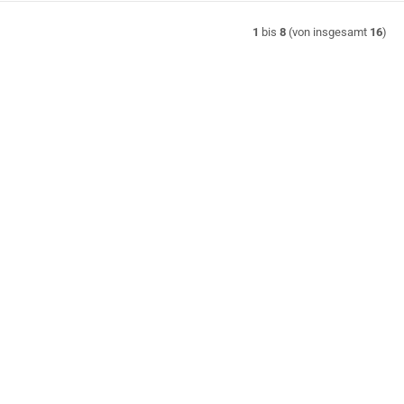
1
bis
8
(von insgesamt
16
)