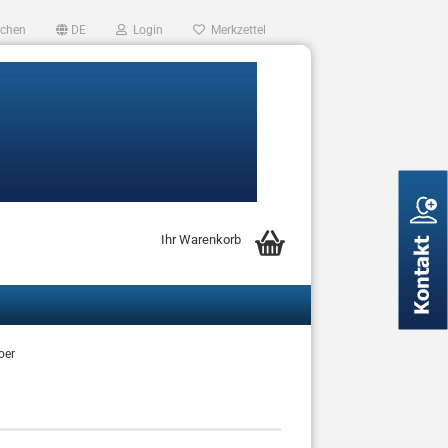
chen
DE
Login
Merkzettel
Ihr Warenkorb
oer