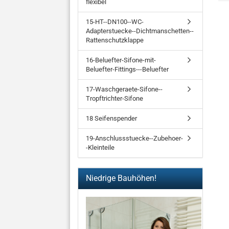
flexibel
15-HT--DN100--WC-
Adapterstuecke--Dichtmanschetten--
Rattenschutzklappe
16-Beluefter-Sifone-mit-
Beluefter-Fittings---Beluefter
17-Waschgeraete-Sifone--
Tropftrichter-Sifone
18 Seifenspender
19-Anschlussstuecke--Zubehoer-
-Kleinteile
Niedrige Bauhöhen!