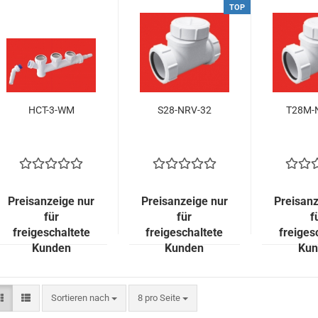
TOP
HCT-3-WM
S28-NRV-32
T28M-
Preisanzeige nur
Preisanzeige nur
Preisanz
für
für
f
freigeschaltete
freigeschaltete
freiges
Kunden
Kunden
Kun
Sortieren nach
pro Seite
Sortieren nach
8 pro Seite