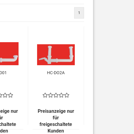
1
D01
HC-DO2A
eige nur
Preisanzeige nur
ür
für
chaltete
freigeschaltete
den
Kunden