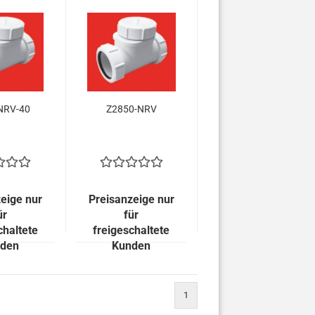
NRV-40
Z2850-NRV
eige nur
Preisanzeige nur
ür
für
chaltete
freigeschaltete
den
Kunden
1