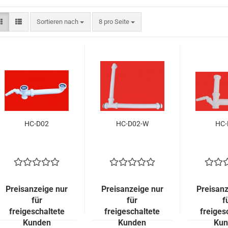
Sortieren nach
pro Seite
Sortieren nach
8 pro Seite
HC-D02
HC-D02-W
HC-
Preisanzeige nur
Preisanzeige nur
Preisanz
für
für
f
freigeschaltete
freigeschaltete
freiges
Kunden
Kunden
Kun