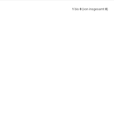
1
bis
8
(von insgesamt
8
)