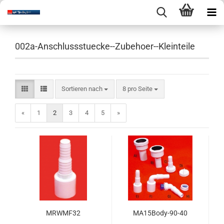
002a-Anschlussstuecke--Zubehoer--Kleinteile
Sortieren nach
pro Seite
Sortieren nach
8 pro Seite
«
1
2
3
4
5
»
MRWMF32
MA15Body-90-40