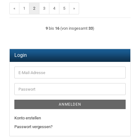
«
1
2
3
4
5
»
9
bis
16
(von insgesamt
33
)
Login
E-
Mail-
Adresse
Passwort
ANMELDEN
Konto erstellen
Passwort vergessen?