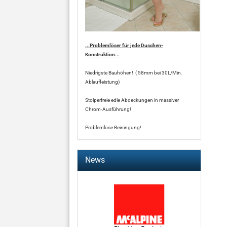
...Problemlöser für jede Duschen-
Konstruktion...
Niedrigste Bauhöhen! ( 58mm bei 30L/Min.
Ablaufleistung)
Stolperfreie edle Abdeckungen in massiver
Chrom-Ausführung!
Problemlose Reiningung!
News