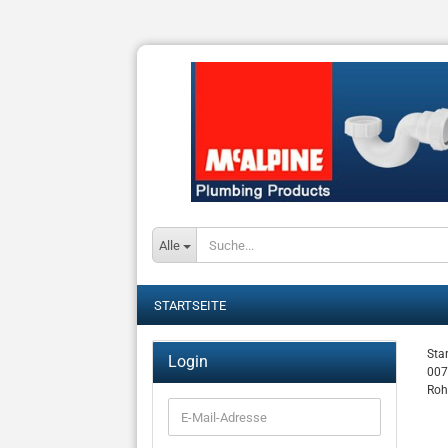
Alle
STARTSEITE
Star
Login
007
Roh
E-
Mail-