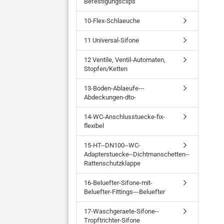
Befestigungsclips
10-Flex-Schlaeuche
11 Universal-Sifone
12 Ventile, Ventil-Automaten,
Stopfen/Ketten
13-Boden-Ablaeufe---
Abdeckungen-dto-
14-WC-Anschlusstuecke-fix-
flexibel
15-HT--DN100--WC-
Adapterstuecke--Dichtmanschetten--
Rattenschutzklappe
16-Beluefter-Sifone-mit-
Beluefter-Fittings---Beluefter
17-Waschgeraete-Sifone--
Tropftrichter-Sifone