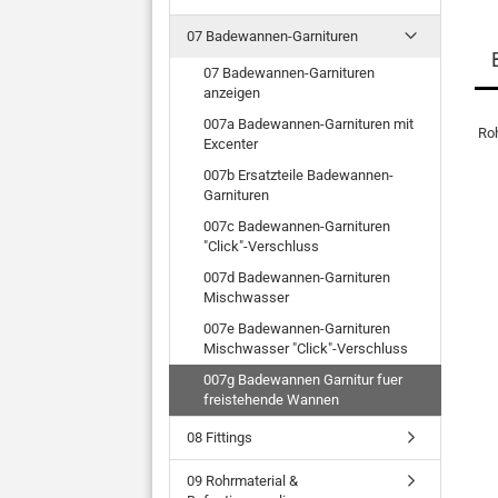
07 Badewannen-Garnituren
07 Badewannen-Garnituren
anzeigen
007a Badewannen-Garnituren mit
Roh
Excenter
007b Ersatzteile Badewannen-
Garnituren
007c Badewannen-Garnituren
"Click"-Verschluss
007d Badewannen-Garnituren
Mischwasser
007e Badewannen-Garnituren
Mischwasser "Click"-Verschluss
007g Badewannen Garnitur fuer
freistehende Wannen
08 Fittings
09 Rohrmaterial &