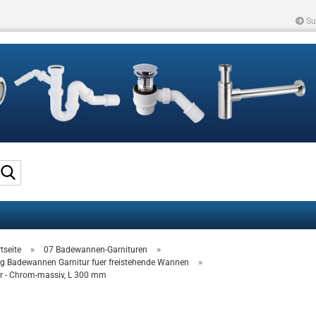
Su
Suche...
»
»
tseite
07 Badewannen-Garnituren
»
g Badewannen Garnitur fuer freistehende Wannen
r - Chrom-massiv, L 300 mm